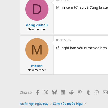
D
Mình xem từ lâu và đúng là cự
dangkiena3
New member
08/11/2012
M
tôi nghĩ bạn yêu nướcNga hơn t
mrson
New member
Facebook
X
Bluesky
LinkedIn
Reddit
Pinterest
Tumblr
What
Chia sẻ:
Nước Nga ngày nay
Cảm xúc nước Nga