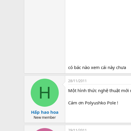
có bác nào xem cái này chưa
28/11/2011
H
Một hình thức nghệ thuật mới 
Cám ơn Polyushko Pole !
Hấp hao hoa
New member
29/11/2011