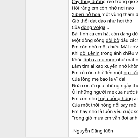
Cây thùy dương
reo trong gió 
t
Hỏi rằng em còn nhớ nơi nao
e
r
Xiberi nở hoa
một vùng thắm 
Gió thổi dạt dào như hơi thở
Của
dòng Volga
…
Bài tình ca em hát còn dang dở
Một dòng sông
đôi bờ
đâu các
Em còn nhớ một
chiều Mát cơ
Khi
đồi Lênin
trong ánh chiều 
Khúc
tình ca du mục
như mật 
Làm tim ai xao xuyến nhớ khô
Em có còn nhớ đến một
nụ cườ
Của
lòng mẹ
bao la vĩ đại
Đưa con đi qua những ngày th
Ôi những người mẹ của nước 
Em còn nhớ
triệu bông hồng
an
Của một thời nông nổi say mê
Em hãy nhớ là luôn yêu cuộc s
Trong gió mưa em vẫn
đợi anh
-Nguyễn Đăng Kiên-