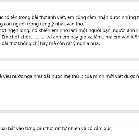
 có tên trong bài thơ anh viết, em cũng cảm nhận được những tâ
g con người trong từng ý nhạc vần thơ.
chợt ngẹn lòng. nó khiến em nhớ lắm một người bạn, người anh 
m chợt khóc, ............vì anh em bây giờ xa lắm...mà em vẫn luôn 
. bài thơ không chỉ hay mà còn rất ý nghĩa nữa.
và yêu nước nga như đất nước mẹ thứ 2 của mình mới viết được 
bài hát vào từng câu thơ, rất tự nhiên và có cảm xúc.