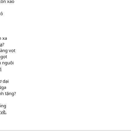
xôn xao
đỏ
h xa
va
?
vàng vọt
ngọt
n nguôi
i
ơ dại
Nga
h tặng?
ống
 về.