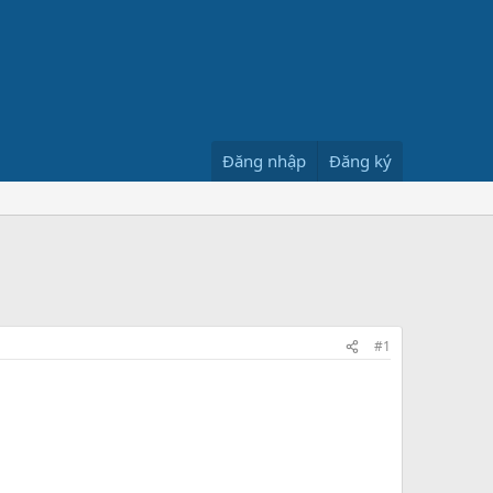
Đăng nhập
Đăng ký
#1