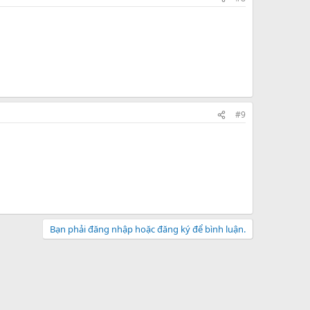
#9
Bạn phải đăng nhập hoặc đăng ký để bình luận.