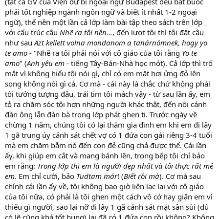
(tất cả GV của Viện dự bị ngoại ngữ Budapest đều bắt buộc
phải tốt nghiệp ngành ngôn ngữ và biết ít nhất 1-2 ngoại
ngữ), thế nên một lần cả lớp làm bài tập theo sách trên lớp
với cấu trúc câu
Nhẽ ra tôi nên...
, đến lượt tôi thì tôi đặt câu
như sau
Azt kellett volna mondanom a tanárnömnek, hogy yo
te amo
- "Nhẽ ra tôi phải nói với cô giáo của tôi rằng
Yo te
amo
" (
Anh yêu em
- tiếng Tây-Bán-Nhà học mót). Cả lớp thì trố
mắt vì không hiểu tôi nói gì, chỉ có em mặt hơi ửng đỏ lên
song không nói gì cả. Cơ mà - cái này là chắc chứ không phải
tôi tưởng tượng đâu, trái tim tôi mách vậy - từ sau lần ấy, em
tỏ ra chăm sóc tôi hơn những người khác thật, đến nỗi cánh
đàn ông lẫn đàn bà trong lớp phát ghen tị. Trước ngày về
chừng 1 năm, chúng tôi có lại thăm gia đình em khi em đi lấy
1 gã trung úy cảnh sát chết vợ có 1 đứa con gái riêng 3-4 tuổi
mà em chăm bẵm nó đến con đẻ cũng chả được thế. Cái lần
ấy, khi giúp em cắt và mang bánh lên, trong bếp tôi chỉ bảo
em rằng:
Trong lớp thì em là người đẹp nhất và tôi thực rất mê
em
. Em chỉ cười, bảo
Tudtam már
! (
Biết rồi mà
). Cơ mà sau
chính cái lần ấy về, tôi không bao giờ liên lạc lại với cô giáo
của tôi nữa, có phải là tôi ghen một cách vô cớ hay giận em vì
thiếu gì người, sao lại nỡ đi lấy 1 gã cảnh sát mặt sần sùi (dù
có lẽ cũng khá tốt bụng) lại đã có 1 đứa con rồi không? Không