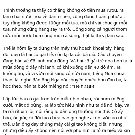
Thỉnh thoảng ta thấy có thằng không có tiền mua rượu, ra
làm chai nước hoa về đánh chén, cũng đang hoàng như ai,
tuy rằng không được 100gr mỗi tua, mà chỉ vài chục gr mỗi
tua, nhưng cũng hăng say ra trò. Uống xong cả người thơm
nức mùi nước hoa cùng mùi cá sống, thật là thi vị làm sao.
Thế là hôm ấy ta đứng trên máy thu hoạch khoai tây, hàng
đối diện là hai cô gái trẻ, còn lại là các bà già. Câu chuyện
đang bàn về độ lạnh mùa đông. Và hai cô gái trẻ dọa bọn ta là
mùa đông ở đây rất lạnh, có khi xuống đến 40 độ âm. Ta
không tin, và vì vừa mới sang có nửa năm, tiếng Nga chưa
thạo, lại nghe đàn ông Nga nói chuyện nhiều hơn đàn bà, ta
học theo, nên ta buột miệng nói: "Не пизди!".
Lập tức hai cô gái trợn tròn mắt nhìn nhau, rồi bụm miệng
cười, mặt đỏ bừng. Ta lập tức hiểu hình như ta đã nói bậy, và
ta rối rít xin lỗi, nói rằng lũ đàn ông thường nói thế. Cô ấy
bảo, ối giời, cả đời tao chưa bao giờ nghe ai nói với tao như
thế. Đàn ông dạy chúng mày cái gì tao không biết, nhưng
những điều ấy không nên nói với phụ nữ. Ta tỏ ra hiểu và xin