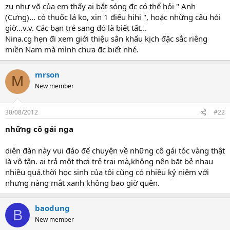
zu như võ của em thấy ai bắt sóng đc có thể hỏi " Anh
(Cưng)... có thuốc lá ko, xin 1 điếu hihi ", hoặc những câu hỏi
giờ...v.v. Các bạn trẻ sang đó là biết tất...
Nina.cg hẹn đi xem giới thiệu sân khấu kịch đặc sắc riêng
miền Nam mà mình chưa đc biết nhé.
mrson
M
New member
30/08/2012
#22
những cô gái nga
diễn đàn này vui đáo để chuyện về những cô gái tóc vàng thật
là vô tận. ai trả một thơi trẻ trai mà,không nên băt bẻ nhau
nhiều quá.thời học sinh của tôi cũng có nhiều kỷ niệm với
nhưng nàng mắt xanh không bao giờ quên.
baodung
B
New member