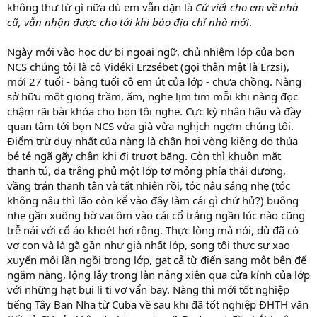
không thư từ gì nữa dù em vẫn dặn là
Cứ viết cho em về nhà
cũ, vẫn nhận được cho tới khi báo địa chỉ nhà mới
.
Ngày mới vào học dự bị ngoại ngữ, chủ nhiệm lớp của bọn
NCS chúng tôi là cô Vidéki Erzsébet (gọi thân mật là Erzsi),
mới 27 tuổi - bằng tuổi cô em út của lớp - chưa chồng. Nàng
sở hữu một giọng trầm, ấm, nghe lịm tim mỗi khi nàng đọc
chậm rãi bài khóa cho bọn tôi nghe. Cực kỳ nhân hậu và đầy
quan tâm tới bọn NCS vừa già vừa nghịch ngợm chúng tôi.
Điểm trừ duy nhất của nàng là chân hơi vòng kiềng do thủa
bé té ngã gãy chân khi đi trượt băng. Còn thì khuôn mặt
thanh tú, da trắng phủ một lớp tơ mỏng phía thái dương,
vầng trán thanh tân và tất nhiên rồi, tóc nâu sáng nhẹ (tóc
không nâu thì lão còn kể vào đây làm cái gì chứ hử?) buông
nhẹ gần xuống bờ vai ôm vào cái cổ trắng ngần lúc nào cũng
trễ nải với cổ áo khoét hơi rộng. Thực lòng mà nói, dù đã có
vợ con và là gã gần như già nhất lớp, song tôi thực sự xao
xuyến mỗi lần ngồi trong lớp, gạt cả từ điển sang một bên để
ngắm nàng, lộng lẫy trong làn nắng xiên qua cửa kính của lớp
với những hạt bụi li ti vơ vẩn bay. Nàng thì mới tốt nghiệp
tiếng Tây Ban Nha từ Cuba về sau khi đã tốt nghiệp ĐHTH văn