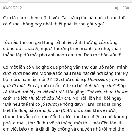
03/09/2012
#30
Cho lão bon chen một tí với. Các nàng tóc nâu nói chung thôi
có được không hay nhất thiết phải là con gái Nga?
Tóc nâu thì con gái Hung rất nhiều, ảnh hưởng của dòng
giống gốc châu Á, người thường thon mảnh, eo nhỏ, chân
thẳng tắp dù mắt pha ánh xanh da trời. Đẹp mê hồn với tôi.
Có một lần có việc ghé qua phòng văn thư của Bộ môn, mình
cười cười bảo em Monika tóc nâu màu hạt dẻ hơi sáng thư ký
bộ môn, năm ấy mới 27-28, chưa chồng:
Moncsikám, tôi tiếc
quá đi mất
. Em ấy mới ngẩn tò te ra hỏi
Anh tiếc gì chứ
? Đáp:
Là tôi lại trót lấy vợ VN mất rồi
. Hỏi gặng:
Thế nếu chưa thì sao
chứ
? Trả lời:
Thì tôi sẽ cầu hôn em
. Nói rồi liền hỏi bồi ngay:
"Mà nếu thế thì có
jó
(
được
) không đấy?". Em, chắc là cũng
biết tôi đùa, bảo rằng
Jó van
(
Được mà
). Sau khi về nước,
chúng tôi vẫn còn trao đổi thư từ - thư bưu điện ạ chứ không
phải e-mail, thư đi thư về cả tháng mới tới - mãi đến tận khi
em viết báo tin là đã đi lấy chồng và chuyển nhà tôi mới thôi