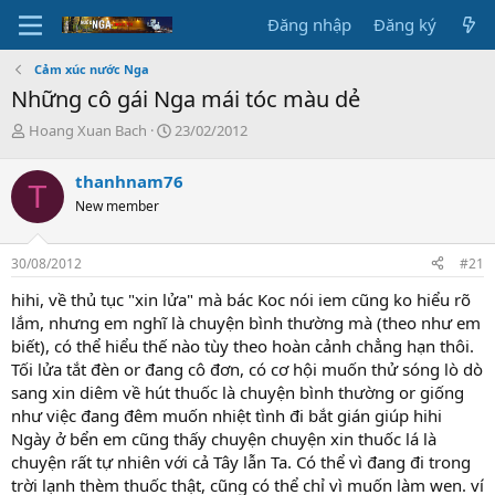
Đăng nhập
Đăng ký
Cảm xúc nước Nga
Những cô gái Nga mái tóc màu dẻ
T
N
Hoang Xuan Bach
23/02/2012
h
g
r
à
thanhnam76
T
e
y
New member
a
g
d
ử
s
i
30/08/2012
#21
t
a
hihi, về thủ tục "xin lửa" mà bác Koc nói iem cũng ko hiểu rõ
r
lắm, nhưng em nghĩ là chuyện bình thường mà (theo như em
t
biết), có thể hiểu thế nào tùy theo hoàn cảnh chẳng hạn thôi.
e
Tối lửa tắt đèn or đang cô đơn, có cơ hội muốn thử sóng lò dò
r
sang xin diêm về hút thuốc là chuyện bình thường or giống
như việc đang đêm muốn nhiệt tình đi bắt gián giúp hihi
Ngày ở bển em cũng thấy chuyện chuyện xin thuốc lá là
chuyện rất tự nhiên với cả Tây lẫn Ta. Có thể vì đang đi trong
trời lạnh thèm thuốc thật, cũng có thể chỉ vì muốn làm wen. ví