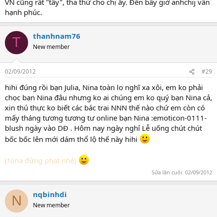
VN cũng rất "tây", tha thứ cho chị ấy. Đến bây giờ anhchij vẫn
hạnh phúc.
thanhnam76
T
New member
02/09/2012
#29
hihi đúng rồi bạn Julia, Nina toàn lo nghĩ xa xôi, em ko phải
chọc bạn Nina đâu nhưng ko ai chúng em ko quý bạn Nina cả,
xin thú thực ko biết các bác trai NNN thế nào chứ em còn có
mấy tháng tương tương tư online bạn Nina :emoticon-0111-
blush ngày vào DĐ . Hôm nay ngày nghỉ Lễ uống chút chút
bốc bốc lên mới dám thổ lộ thế này hihi
(Nina đừng phạt nhé)
Sửa lần cuối:
02/09/2012
nqbinhdi
N
New member