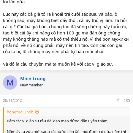
lỗi lần nữa.
Lúc này các bà già tỏ ra khoái trá cười sặc sụa, và bảo, ồ
không sao, mày không biết đấy thôi, cái ấy thú vị lắm. Ta hỏi
cái gì? Các bà già bảo, chúng tao đã sống chừng này tuổi rồi,
tao biết cái ấy chỉ nặng có hơn 100 gr, mà đàn ông chúng
mày không thằng nào mà có thể thiếu nó, vì thế bọn мужики
phải nói về nó cũng phải. mày nên tin tao. Còn các con gái
của ta ơi, lũ chúng mày nên phải tự hào mới phải.
Và đó là câu chuyện mà ta muốn kể với các vị giáo sư.
Mien trung
M
New member
20/11/2012
#35
hongtuoi3 nói:
Bẩm các vị giáo sư râu dài đạo mạo đứng đắn uyên thâm,
Năm ấy ta vừa mới sang cái nước Liên Xô, mới được có nửa năm thì