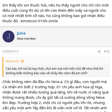
Em thấy khi xin thuốc hút, nếu họ thấy người cho chỉ còn một
điếu cuối cùng thì dù có
lên cơn thèm
đến mấy và người cho
có mời nhiệt tình cỡ nào, họ cũng không bao giờ nhận điếu
thuốc đó. :emoticon-0100-smile
Julia
J
New member
02/09/2012
#28
Nina nói:
Các bác chỉ nói là hay thôi, chứ em mà mở một chủ đề như thế thì
không biết những bác nào sẽ nhảy lên ném đá em nhỉ?
Chắc không ném đá đâu chị Nina ạ. Có gì đâu, con người mà.
Cá nhân em biết 2 trường hợp. 01 chị yêu anh họa sỹ Nga,
nhận được rất nhiều tượng quà tặng, khi về nước vì nặng quá
không mang được, chị ấy gửi tất cả xuống dòng sông Neva
êm đẹp. Trường hợp 2, một chị có người yêu VN rồi, nhưng
vẫn yêu một anh Tây đến khi đi viện mới vỡ lở. Tất nhiên anh