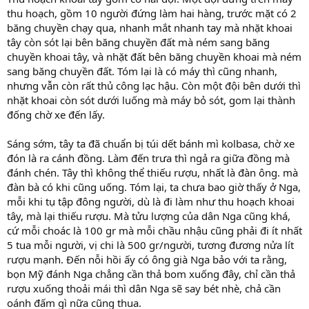
thu hoạch, gồm 10 người đứng làm hai hàng, trước mặt có 2
băng chuyền chạy qua, nhanh mắt nhanh tay mà nhặt khoai
tây còn sót lại bên băng chuyền đất mà ném sang băng
chuyền khoai tây, và nhặt đất bên băng chuyền khoai mà ném
sang băng chuyền đất. Tóm lại là có máy thì cũng nhanh,
nhưng vẫn còn rất thủ công lạc hậu. Còn một đội bên dưới thì
nhặt khoai còn sót dưới luống mà máy bỏ sót, gom lại thành
đống chờ xe đến lấy.
Sáng sớm, tây ta đã chuẩn bị túi dết bánh mì kolbasa, chờ xe
đón là ra cánh đồng. Làm đến trưa thì ngả ra giữa đồng mà
đánh chén. Tây thì không thể thiếu rượu, nhất là đàn ông. mà
đàn bà có khi cũng uống. Tóm lại, ta chưa bao giờ thấy ở Nga,
mỗi khi tụ tập đông người, dù là đi làm như thu hoạch khoai
tây, mà lại thiếu rượu. Mà tửu lượng của dân Nga cũng khá,
cứ mỗi choác là 100 gr mà mỗi chầu nhậu cũng phải đi ít nhất
5 tua mỗi người, vị chi là 500 gr/người, tương đương nửa lít
rượu mạnh. Đến nỗi hồi ấy có ông già Nga bảo với ta rằng,
bọn Mỹ đánh Nga chẳng cần thả bom xuống đây, chỉ cần thả
rượu xuống thoải mái thì dân Nga sẽ say bét nhè, chả cần
oánh đấm gì nữa cũng thua.