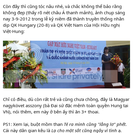
Còn đây thì cũng tóc nâu nhé, và chắc không thể bảo rằng
không đẹp (thấy rõ nét châu Á thanh mảnh), ảnh chụp sáng
nay 3-9-2012 trong lễ kỷ niệm đã thành truyền thống nhân
dịp QK Hungary (20-8) và QK Việt Nam của Hội Hữu nghị
Việt-Hung:
Chỉ có điều, dù còn rất trẻ và cũng chưa chồng, đây là Magyar
nagykövet asszony (bà Đại sứ đặc mệnh toàn quyền Hung tại
VN), nói thêm, em này ở bên ấy thì ăn 3+ thoai.
PS1: Xem lại, buột mồm than
Té ra mình cũng "lẳng lơ" phết
.
Cái này dân gian kêu là
Lạ cho mặt sắt cũng ngây vì tình
ạ.