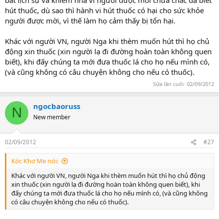
bất lịch sự và khiếm nhã vì người được mời chưa chắc đã biết
hút thuốc, dù sao thì hành vi hút thuốc có hại cho sức khỏe
người được mời, vì thế làm họ cảm thấy bị tổn hại.
Khác với người VN, người Nga khi thèm muốn hút thì họ chủ
động xin thuốc (xin người lạ đi đường hoàn toàn không quen
biết), khi đấy chúng ta mới đưa thuốc lá cho họ nếu mình có,
(và cũng không có câu chuyện không cho nếu có thuốc).
Sửa lần cuối:
02/09/2012
ngocbaoruss
N
New member
02/09/2012
#27
Kóc Khơ Me nói:
Khác với người VN, người Nga khi thèm muốn hút thì họ chủ động
xin thuốc (xin người lạ đi đường hoàn toàn không quen biết), khi
đấy chúng ta mới đưa thuốc lá cho họ nếu mình có, (và cũng không
có câu chuyện không cho nếu có thuốc).