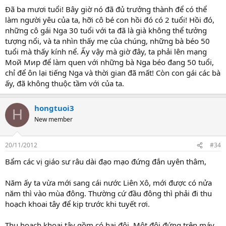
Đã ba mươi tuổi! Bây giờ nó đã đủ trưởng thành để có thể
làm người yêu của ta, hỡi cô bé con hồi đó có 2 tuổi! Hồi đó,
những cô gái Nga 30 tuổi với ta đã là già không thể tưởng
tượng nổi, và ta nhìn thấy mẹ của chúng, những bà béo 50
tuổi mà thấy kính nể. Ấy vậy mà giờ đây, ta phải lên mạng
Мой Мир để làm quen với những bà Nga béo đang 50 tuổi,
chỉ để ôn lại tiếng Nga và thời gian đã mất! Còn con gái các bà
ấy, đã không thuộc tầm với của ta.
hongtuoi3
H
New member
20/11/2012
#34
Bẩm các vị giáo sư râu dài đạo mạo đứng đắn uyên thâm,
Năm ấy ta vừa mới sang cái nước Liên Xô, mới được có nửa
năm thì vào mùa đông. Thường cứ đầu đông thì phải đi thu
hoạch khoai tây để kịp trước khi tuyết rơi.
Thu hoạch khoai tây gồm có hai đội. Một đội đứng trên máy