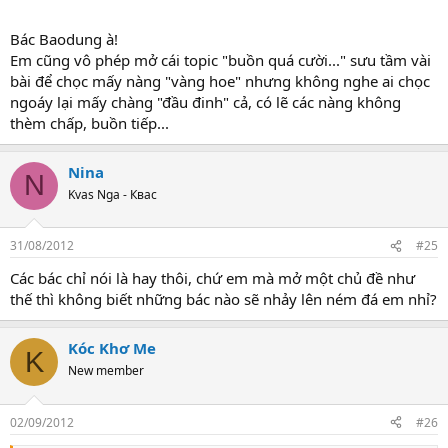
Bác Baodung à!
Em cũng vô phép mở cái topic "buồn quá cười..." sưu tầm vài
bài để chọc mấy nàng "vàng hoe" nhưng không nghe ai chọc
ngoáy lại mấy chàng "đầu đinh" cả, có lẽ các nàng không
thèm chấp, buồn tiếp...
Nina
N
Kvas Nga - Квас
31/08/2012
#25
Các bác chỉ nói là hay thôi, chứ em mà mở một chủ đề như
thế thì không biết những bác nào sẽ nhảy lên ném đá em nhỉ?
Kóc Khơ Me
K
New member
02/09/2012
#26