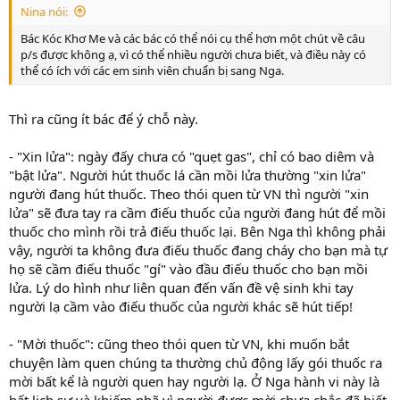
Nina nói:
Bác Kóc Khơ Me và các bác có thể nói cụ thể hơn một chút về câu
p/s được không ạ, vì có thể nhiều người chưa biết, và điều này có
thể có ích với các em sinh viên chuẩn bị sang Nga.
Thì ra cũng ít bác để ý chỗ này.
- "Xin lửa": ngày đấy chưa có "quẹt gas", chỉ có bao diêm và
"bật lửa". Người hút thuốc lá cần mồi lửa thường "xin lửa"
người đang hút thuốc. Theo thói quen từ VN thì người "xin
lửa" sẽ đưa tay ra cầm điếu thuốc của người đang hút để mồi
thuốc cho mình rồi trả điếu thuốc lại. Bên Nga thì không phải
vậy, người ta không đưa điếu thuốc đang cháy cho bạn mà tự
họ sẽ cầm điếu thuốc "gí" vào đầu điếu thuốc cho bạn mồi
lửa. Lý do hình như liên quan đến vấn đề vệ sinh khi tay
người lạ cầm vào điếu thuốc của người khác sẽ hút tiếp!
- "Mời thuốc": cũng theo thói quen từ VN, khi muốn bắt
chuyện làm quen chúng ta thường chủ động lấy gói thuốc ra
mời bất kể là người quen hay người lạ. Ở Nga hành vi này là