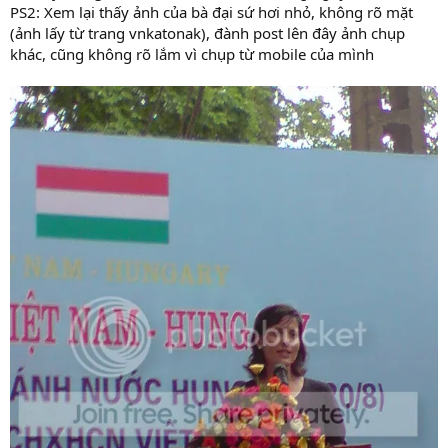
PS2: Xem lại thấy ảnh của bà đại sứ hơi nhỏ, không rõ mặt
(ảnh lấy từ trang vnkatonak), đành post lên đây ảnh chụp
khác, cũng không rõ lắm vì chụp từ mobile của mình