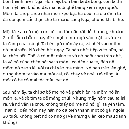
bọn thanh niên Nga. Hôm ấy, bọn bạn ta đá bóng, còn ta thì
hơi mệt nên không đá, mà ngồi ghế băng xem mọi người.
Mồm ta chóp chép nhai món kẹo bạc hà dẻo mà gia đình ta
đã gói gém cẩn thận cho ta mang sang Nga, phòng khi bị ho.
Một lát sau có một con bé con tóc nâu rất dễ thương, khoảng
2 tuổi lẫm chẫm chạy đến một mình, ngó vào mặt ta và xem
ta đang nhai cái gì. Ta bèn giở món ấy ra, và nhét vào mồm
nó một viên. Nó chén hết ngay. Ta bèn nhét tiếp viên nữa, nó
lại chén hết. Thế là có một mình ta và nó ngồi chơi trên ghế,
ta và nó cùng chén hết sạch món kẹo dẻo của ta, đến nỗi
mồm nó xanh lè. Rồi ta chỉ vào má mình. Nó bèn trèo lên ghế,
đứng thơm ta vào má một cái, rồi chạy về nhà. Đó cũng là
một cô bé có mái tóc màu hạt dẻ.
Sau hôm ấy, ta chỉ sợ bố mẹ nó về phát hiện ra mồm nó ăn
món lạ, và sẽ tìm ta để mắng chửi. Nhưng mấy hôm sau ta lại
ra, và nó vẫn ra chơi, không thấy bố mẹ nó nói gì, ta yên tâm.
Than ôi, đến hôm nay hẳn nó đã biến thành một cô gái ngoài
30 tuổi. Không biết nó có nhớ gì về những viên kẹo màu xanh
không?