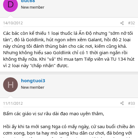
duc68
D
New member
14/10/2012
#32
Các bác còn kể thiếu 1 loại thuốc lá Ấn Độ nhưng "sớm nở tối
tàn", đó là Goldlink, hút ngon xêm xêm Galant, hồi đó 2 loại
này chúng tôi đánh thùng bán cho các nơi, kiếm cũng khá.
Nhưng không hiểu sao Goldlink chỉ có 1 thời gian ngắn rồi
không thấy nữa. Khi "vả" thì mua tạm Tiếp viên và TU 134 hút
vì 2 loại này "chấp nhận" được.
hongtuoi3
H
New member
11/11/2012
#33
Bẩm các giáo vị sư râu dài đạo mạo uyên thâm,
Hồi ấy khi ta mới sang Nga có mấy ngày, cứ sau buổi chiều ăn
cơm xong, bọn ta hay mò sang khu dân cư chơi, đá bóng với