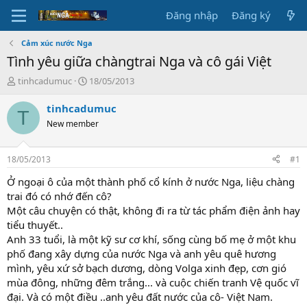
Đăng nhập
Đăng ký
Cảm xúc nước Nga
Tình yêu giữa chàngtrai Nga và cô gái Việt
T
N
tinhcadumuc
18/05/2013
h
g
r
à
tinhcadumuc
T
e
y
New member
a
g
d
ử
s
i
18/05/2013
#1
t
a
Ở ngoại ô của một thành phố cổ kính ở nước Nga, liệu chàng
r
trai đó có nhớ đến cô?
t
Một câu chuyện có thật, không đi ra từ tác phẩm điện ảnh hay
e
tiểu thuyết..
r
Anh 33 tuổi, là một kỹ sư cơ khí, sống cùng bố mẹ ở một khu
phố đang xây dựng của nước Nga và anh yêu quê hương
mình, yêu xứ sở bạch dương, dòng Volga xinh đẹp, cơn gió
mùa đông, những đêm trắng... và cuộc chiến tranh Vệ quốc vĩ
đại. Và có một điều ..anh yêu đất nước của cô- Việt Nam.