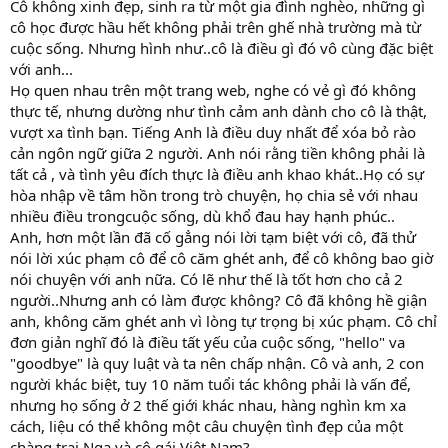
Cô không xinh đẹp, sinh ra từ một gia đình nghèo, những gì
cô học được hầu hết không phải trên ghế nhà trường mà từ
cuộc sống. Nhưng hình như..cô là điều gì đó vô cùng đặc biệt
với anh...
Họ quen nhau trên một trang web, nghe có vẻ gì đó không
thực tế, nhưng dường như tình cảm anh dành cho cô là thật,
vượt xa tình bạn. Tiếng Anh là điều duy nhất để xóa bỏ rào
cản ngôn ngữ giữa 2 người. Anh nói rằng tiền không phải là
tất cả , và tình yêu đích thực là điều anh khao khát..Họ có sự
hòa nhập về tâm hồn trong trò chuyện, họ chia sẻ với nhau
nhiều điều trongcuộc sống, dù khổ đau hay hạnh phúc..
Anh, hơn một lần đã cố gẳng nói lời tạm biệt với cô, đã thử
nói lời xúc phạm cô để cô căm ghét anh, để cô không bao giờ
nói chuyện với anh nữa. Có lẽ như thế là tốt hơn cho cả 2
người..Nhưng anh có làm được không? Cô đã không hề giận
anh, không căm ghét anh vì lòng tự trọng bị xúc phạm. Cô chỉ
đơn giản nghĩ đó là điều tất yếu của cuộc sống, "hello" va
"goodbye" là quy luật và ta nên chấp nhận. Cô và anh, 2 con
người khác biệt, tuy 10 năm tuổi tác không phải là vấn để,
nhưng họ sống ở 2 thế giới khác nhau, hàng nghìn km xa
cách, liệu có thể không một câu chuyện tình đẹp của một
chàng trai Nga và cô gái Việt Nam?