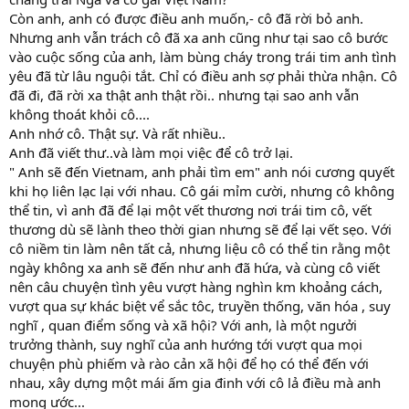
Còn anh, anh có được điều anh muốn,- cô đã rời bỏ anh.
Nhưng anh vẫn trách cô đã xa anh cũng như tại sao cô bước
vào cuộc sống của anh, làm bùng cháy trong trái tim anh tình
yêu đã từ lâu nguội tắt. Chỉ có điều anh sợ phải thừa nhận. Cô
đã đi, đã rời xa thật anh thật rồi.. nhưng tại sao anh vẫn
không thoát khỏi cô....
Anh nhớ cô. Thật sự. Và rất nhiều..
Anh đã viết thư..và làm mọi việc để cô trở lại.
" Anh sẽ đến Vietnam, anh phải tìm em" anh nói cương quyết
khi họ liên lạc lại với nhau. Cô gái mỉm cười, nhưng cô không
thể tin, vì anh đã để lại một vết thương nơi trái tim cô, vết
thương dù sẽ lành theo thời gian nhưng sẽ để lại vết sẹo. Với
cô niềm tin làm nên tất cả, nhưng liệu cô có thể tin rằng một
ngày không xa anh sẽ đến như anh đã hứa, và cùng cô viết
nên câu chuyện tình yêu vượt hàng nghìn km khoảng cách,
vượt qua sự khác biệt vể sắc tôc, truyền thống, văn hóa , suy
nghĩ , quan điểm sống và xã hội? Với anh, là một ngưởi
trưởng thành, suy nghĩ của anh hướng tới vượt qua mọi
chuyện phù phiếm và rào cản xã hội để họ có thể đến với
nhau, xây dựng một mái ấm gia đinh với cô lả điều mà anh
mong ước...