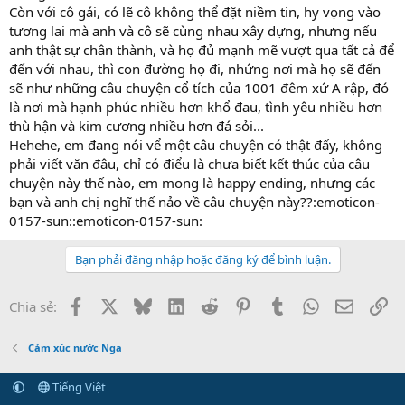
Còn với cô gái, có lẽ cô không thể đặt niềm tin, hy vọng vào
tương lai mà anh và cô sẽ cùng nhau xây dựng, nhưng nếu
anh thật sự chân thành, và họ đủ mạnh mẽ vượt qua tất cả để
đến với nhau, thì con đường họ đi, nhứng nơi mà họ sẽ đến
sẽ như những câu chuyện cổ tích của 1001 đêm xứ A rập, đó
là nơi mà hạnh phúc nhiều hơn khổ đau, tình yêu nhiều hơn
thù hận và kim cương nhiều hơn đá sỏi...
Hehehe, em đang nói vể một câu chuyện có thật đấy, không
phải viết văn đâu, chỉ có điểu là chưa biết kết thúc của câu
chuyện này thế nào, em mong là happy ending, nhưng các
bạn và anh chị nghĩ thế nảo về câu chuyện này??:emoticon-
0157-sun::emoticon-0157-sun:
Bạn phải đăng nhập hoặc đăng ký để bình luận.
Facebook
X
Bluesky
LinkedIn
Reddit
Pinterest
Tumblr
WhatsApp
Email
Li
Chia sẻ:
Cảm xúc nước Nga
Tiếng Việt