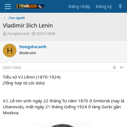
Đăng nhập
Đăng ký
Con người
Vladimir Ilich Lenin
T
N
hongducanh
20/01/2008
h
g
r
à
hongducanh
H
e
y
Moderator
a
g
d
ử
s
i
20/01/2008
#1
t
a
Tiểu sử V.I Lênin (1870-1924)
r
(Tổng hợp từ các báo)
t
e
r
V.I. Lê-nin sinh ngày 22 tháng Tư năm 1870 ở Simbirsk (nay là
Ulianovsk), mất ngày 21 tháng Giêng 1924 ở làng Gorki gần
Moskva.