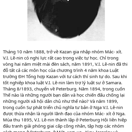
Tháng 10 năm 1888, trở về Kazan gia nhập nhóm Mác- xít.
V.I. Lê-nin có nghị lực rất cao trong việc tự học. Chỉ trong
vòng hai năm miệt mài đèn sách, năm 1891, V.I. Lê-nin đã thi
đỗ tất cả các môn học của chương trình 4 năm khoa Luật
trường ĐH Tổng hợp Kazan với tư cách thí sinh tự do. Sau khi
tốt nghiệp khoa luật V.I. Lê-nin làm trợ lý luật sư ở Samara.
Tháng 8/1893, chuyển về Peterburg. Năm 1894, trong cuốn
Thế nào là những người bạn dân và học chiến đấu chống lại
những người xã hội dân chủ như thế nào? Và năm 1899,
trong cuốn Sự phát triển chủ nghĩa tư bản ở Nga V.I. Lê-nin
được thừa nhận là người lãnh đạo của nhóm Mác- xít ở Nga.
Mùa thu 1895, V.I. Lê-nin thành lập ở Peterburg Hội liên hiệp
đấu tranh giải phóng giai cấp công nhân, tập hợp các nhóm
cách mạng ở Peterburg. ở Mát- xcơ- va , Kiev, Iaroslav và