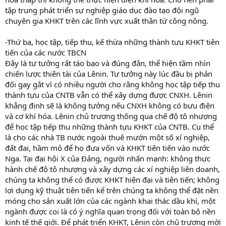
tập trung phát triển sự nghiệp giáo dục đào tạo đội ngũ
chuyên gia KHKT trên các lĩnh vực xuất thân từ công nông.
-Thứ ba, học tập, tiếp thu, kế thừa những thành tựu KHKT tiên
tiến của các nước TBCN
Đây là tư tưởng rất táo bạo và đúng đắn, thể hiện tầm nhìn
chiến lược thiên tài của Lênin. Tư tưởng này lúc đầu bị phản
đối gay gắt vì có nhiều người cho rằng không học tập tiếp thu
thành tựu của CNTB vẫn có thể xây dựng được CNXH. Lênin
khẳng định sẽ là không tưởng nếu CNXH không có bưu điện
và cơ khí hóa. Lênin chủ trương thông qua chế độ tô nhượng
để học tập tiếp thu những thành tựu KHKT của CNTB. Cụ thể
là cho các nhà TB nước ngoài thuê mướn một số xí nghiệp,
đất đai, hầm mỏ để họ đưa vốn và KHKT tiên tiến vào nước
Nga. Tại đại hội X của Đảng, người nhấn mạnh: không thực
hành chế độ tô nhượng và xây dựng các xí nghiệp liên doanh,
chúng ta không thể có được KHKT hiện đại và tiên tiến; không
lợi dụng kỹ thuật tiên tiến kể trên chúng ta không thể đặt nền
móng cho sản xuất lớn của các ngành khai thác dầu khí, một
ngành được coi là có ý nghĩa quan trọng đối với toàn bộ nền
kinh tế thế giới. Để phát triển KHKT, Lênin còn chủ trương mời