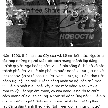
Năm 1900, thời hạn lưu đày của V.I. Lê-nin kết thúc. Người lại
tập hợp những người Mác- xít cách mạng thành lập đảng.
Chính quyền Nga hoàng cấm V.I. Lê-nin sống ở Thủ đô và các
thành phố lớn. V.I. Lê-nin phải ra nước ngoài (1900), cùng với
Plekhanov lập ra tờ báo Tia lửa. Năm 1903, tại Luân- đôn tiến
hành Đại hội lần thứ II Đảng công nhân xã hội dân chủ Nga.
V.I. Lê-nin phát biểu phải xây dựng một đảng Mác- xít kiểu
mới có kỷ luật nghiêm mình, có khả năng là người tổ chức
cách mạng của quần chúng. Nhóm số đông ủng hộ V.I. Lê-nin
gọi là những người Bolshevik, nhóm số ít chủ trương thành
lập đảng đấu tranh theo kiểu Nghị viện gọi là những người