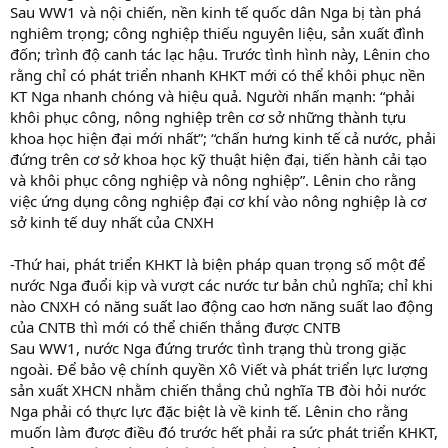
Sau WW1 và nội chiến, nền kinh tế quốc dân Nga bị tàn phá
nghiêm trọng; công nghiệp thiếu nguyên liệu, sản xuất đình
đốn; trình độ canh tác lạc hậu. Trước tình hình này, Lênin cho
rằng chỉ có phát triển nhanh KHKT mới có thể khôi phục nền
KT Nga nhanh chóng và hiệu quả. Người nhấn mạnh: “phải
khôi phục công, nông nghiệp trên cơ sở những thành tựu
khoa học hiện đại mới nhất”; “chấn hưng kinh tế cả nước, phải
đứng trên cơ sở khoa học kỹ thuật hiện đại, tiến hành cải tạo
và khôi phục công nghiệp và nông nghiệp”. Lênin cho rằng
việc ứng dụng công nghiệp đại cơ khí vào nông nghiệp là cơ
sở kinh tế duy nhất của CNXH
-Thứ hai, phát triển KHKT là biện pháp quan trọng số một để
nước Nga đuổi kịp và vượt các nước tư bản chủ nghĩa; chỉ khi
nào CNXH có năng suất lao động cao hơn năng suất lao động
của CNTB thì mới có thể chiến thắng được CNTB
Sau WW1, nước Nga đứng trước tình trạng thù trong giặc
ngoài. Để bảo vệ chính quyền Xô Viết và phát triển lực lượng
sản xuất XHCN nhằm chiến thắng chủ nghĩa TB đòi hỏi nước
Nga phải có thực lực đặc biệt là về kinh tế. Lênin cho rằng
muốn làm được điều đó trước hết phải ra sức phát triển KHKT,