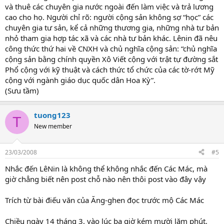
và thuê các chuyên gia nước ngoài đến làm việc và trả lương
cao cho họ. Người chỉ rõ: người cộng sản không sợ “học” các
chuyên gia tư sản, kể cả những thương gia, những nhà tư bản
nhỏ tham gia hợp tác xã và các nhà tư bản khác. Lênin đã nêu
công thức thứ hai về CNXH và chủ nghĩa cộng sản: “chủ nghĩa
cộng sản bằng chính quyền Xô Viết cộng với trật tự đường sắt
Phổ cộng với kỹ thuật và cách thức tổ chức của các tờ-rớt Mỹ
cộng với ngành giáo dục quốc dân Hoa Kỳ”.
(Sưu tầm)
tuong123
T
New member
23/03/2008
#5
Nhắc đến LêNin là không thể không nhắc đến Các Mác, mà
giờ chẳng biết nên post chỗ nào nên thôi post vào đây vậy
Trích từ bài điếu văn của Ăng-ghen đọc trước mộ Các Mác
Chiều ngày 14 tháng 3, vào lúc ba giờ kém mười lăm phút,