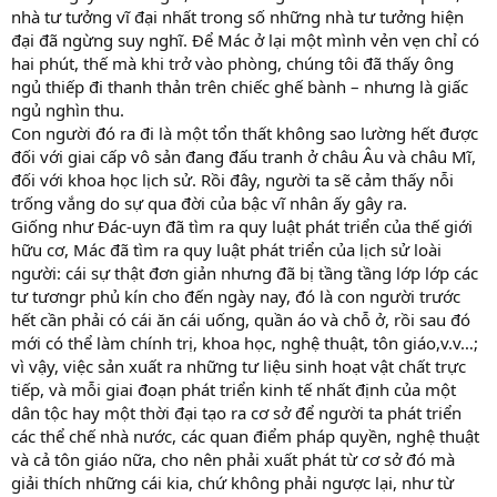
nhà tư tưởng vĩ đại nhất trong số những nhà tư tưởng hiện
đại đã ngừng suy nghĩ. Để Mác ở lại một mình vẻn vẹn chỉ có
hai phút, thế mà khi trở vào phòng, chúng tôi đã thấy ông
ngủ thiếp đi thanh thản trên chiếc ghế bành – nhưng là giấc
ngủ nghìn thu.
Con người đó ra đi là một tổn thất không sao lường hết được
đối với giai cấp vô sản đang đấu tranh ở châu Âu và châu Mĩ,
đối với khoa học lịch sử. Rồi đây, người ta sẽ cảm thấy nỗi
trống vắng do sự qua đời của bậc vĩ nhân ấy gây ra.
Giống như Đác-uyn đã tìm ra quy luật phát triển của thế giới
hữu cơ, Mác đã tìm ra quy luật phát triển của lịch sử loài
người: cái sự thật đơn giản nhưng đã bị tầng tầng lớp lớp các
tư tươngr phủ kín cho đến ngày nay, đó là con người trước
hết cần phải có cái ăn cái uống, quần áo và chỗ ở, rồi sau đó
mới có thể làm chính trị, khoa học, nghệ thuật, tôn giáo,v.v…;
vì vậy, việc sản xuất ra những tư liệu sinh hoạt vật chất trực
tiếp, và mỗi giai đoạn phát triển kinh tế nhất định của một
dân tộc hay một thời đại tạo ra cơ sở để người ta phát triển
các thể chế nhà nước, các quan điểm pháp quyền, nghệ thuật
và cả tôn giáo nữa, cho nên phải xuất phát từ cơ sở đó mà
giải thích những cái kia, chứ không phải ngược lại, như từ