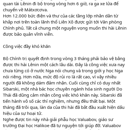
quan tài Lênin đi bộ trong vòng hơn 6 giờ, ra ga xe lửa để
chuyển về Mátxơcơva.
Hơn 12.000 bức điện và thư của các tầng lớp nhân dân từ
khắp nơi trên toàn lãnh thổ Liên Xô được gửi tới Văn phòng
Chính phủ. Tất cả chung một nguyện vọng muốn thi hài Lênin
được bảo quản vĩnh viễn.
Công việc đầy khó khăn
Bộ Chính trị quyết định trong vòng 3 tháng phải bảo vệ bằng
được thi hài Lênin một cách lâu dài. Đây là công việc xưa nay
chưa từng có ở nước Nga nói chung và trong giới y học Nga
nói riêng. Hơn nữa, mức độ rủi ro là rất cao, vì vậy nhiều
người đã không dám đảm nhận. Cuối cùng chỉ có duy nhất
Sibarski, một nhà bác học chuyên ngành hóa sinh người Do
Thái đã dũng cảm nhận công việc khó khăn này. Sibarski đã
tiến hành vô số các thí nghiệm, nhưng đều thất bại. Một
tháng đã trôi qua, làn da của thi hài đã bắt đầu xuất hiện dấu
hiệu của sự hoại tử.
Nghe được tin này nhà giải phẫu học Valuabov, giáo sư
trường Đại học Halikoe đã tự nguyện tới giúp đỡ. Valuabov