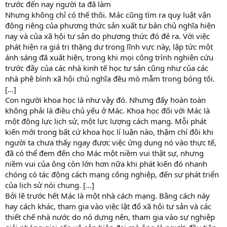
trước đến nay người ta đã làm
Nhưng không chỉ có thế thôi. Mác cũng tìm ra quy luật vận
động riêng của phương thức sản xuất tư bản chủ nghĩa hiện
nay và của xã hội tư sản do phương thức đó đẻ ra. Với việc
phát hiện ra giá trị thặng dư trong lĩnh vực này, lập tức một
ánh sáng đã xuất hiện, trong khi mọi công trình nghiên cứu
trước đây của các nhà kinh tế học tư sản cũng như của các
nhà phê bình xã hội chủ nghĩa đều mò mẫm trong bóng tối.
[…]
Con người khoa học là như vậy đó. Nhưng đấy hoàn toàn
không phải là điều chủ yếu ở Mác. Khoa học đối với Mác là
một động lực lịch sử, một lực lượng cách mạng. Mỗi phát
kiến mới trong bất cứ khoa học lí luận nào, thậm chí đôi khi
người ta chưa thấy ngay được việc ứng dụng nó vào thực tế,
đã có thể đem đến cho Mác một niềm vui thật sự, nhưng
niềm vui của ông còn lớn hơn nữa khi phát kiến đó nhanh
chóng có tác động cách mạng công nghiệp, đến sự phát triển
của lịch sử nói chung. […]
Bởi lẽ trước hết Mác là một nhà cách mạng. Bằng cách này
hay cách khác, tham gia vào việc lật đổ xã hội tư sản và các
thiết chế nhà nước do nó dựng nên, tham gia vào sự nghiệp