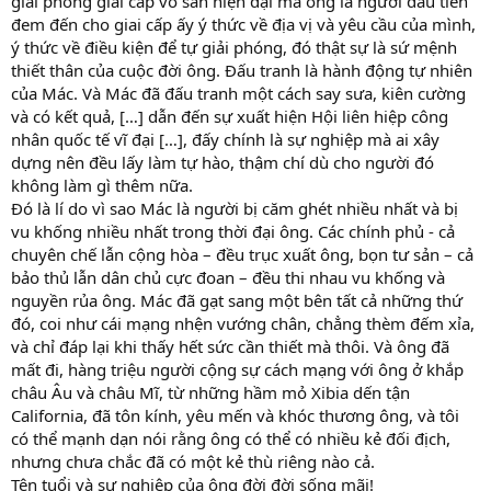
giải phóng giai cấp vô sản hiện đại mà ông là người đầu tiên
đem đến cho giai cấp ấy ý thức về địa vị và yêu cầu của mình,
ý thức về điều kiện để tự giải phóng, đó thật sự là sứ mệnh
thiết thân của cuộc đời ông. Đấu tranh là hành động tự nhiên
của Mác. Và Mác đã đấu tranh một cách say sưa, kiên cường
và có kết quả, […] dẫn đến sự xuất hiện Hội liên hiệp công
nhân quốc tế vĩ đại […], đấy chính là sự nghiệp mà ai xây
dựng nên đều lấy làm tự hào, thậm chí dù cho người đó
không làm gì thêm nữa.
Đó là lí do vì sao Mác là người bị căm ghét nhiều nhất và bị
vu khống nhiều nhất trong thời đại ông. Các chính phủ - cả
chuyên chế lẫn cộng hòa – đều trục xuất ông, bọn tư sản – cả
bảo thủ lẫn dân chủ cực đoan – đều thi nhau vu khống và
nguyền rủa ông. Mác đã gạt sang một bên tất cả những thứ
đó, coi như cái mạng nhện vướng chân, chẳng thèm đếm xỉa,
và chỉ đáp lại khi thấy hết sức cần thiết mà thôi. Và ông đã
mất đi, hàng triệu người cộng sự cách mạng với ông ở khắp
châu Âu và châu Mĩ, từ những hầm mỏ Xibia dến tận
California, đã tôn kính, yêu mến và khóc thương ông, và tôi
có thể mạnh dạn nói rằng ông có thể có nhiều kẻ đối địch,
nhưng chưa chắc đã có một kẻ thù riêng nào cả.
Tên tuổi và sự nghiệp của ông đời đời sống mãi!