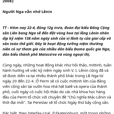
2008):
Người Nga vẫn nhớ Lênin
TT - Hôm nay 22-4, đúng 12g trưa, đoàn đại biểu Đảng Cộng
sản Liên bang Nga sẽ đến đặt vòng hoa tại lăng Lênin nhân
dịp kỷ niệm 138 năm ngày sinh của vị lãnh tụ của giai cấp vô
sản toàn thế giới. Đây là hoạt động tưởng niệm thường
niên có sự tham gia của nhiều dân biểu Đuma quốc gia Nga,
dân biểu thành phố Matxcơva và vùng ngoại thị.
Cùng ngày, những hoạt động khác như hội thảo, mittinh, tuần
hành hướng về việc kỷ niệm ngày sinh V. I. Lênin cũng đã và
sẽ được diễn ra tại nhiều thành phố khác trong LB Nga từ
ngày 20 đến 22-4. Ở Perm sẽ có cuộc mittinh lớn của đảng
viên cộng sản tại vườn hoa nhà hát balê và opera của thành
phố, cuối ngày có cuộc hội thảo do các nhà khoa học hàng
đầu của Perm tổ chức với chuyên đề "Chủ nghĩa Mác-Lênin và
thời đại mới". Tại Pereslav sẽ tổ chức Ngày thứ bảy cộng sản.
Đặc biệt, theo Interfax-Ural, ở Ekaterinburg, một trong những