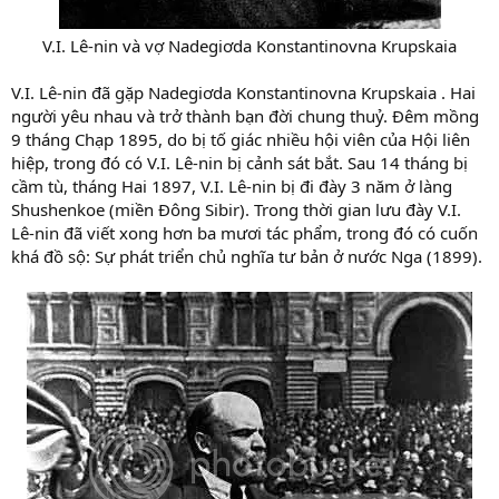
V.I. Lê-nin và vợ Nadegiơda Konstantinovna Krupskaia​
V.I. Lê-nin đã gặp Nadegiơda Konstantinovna Krupskaia . Hai
người yêu nhau và trở thành bạn đời chung thuỷ. Đêm mồng
9 tháng Chạp 1895, do bị tố giác nhiều hội viên của Hội liên
hiệp, trong đó có V.I. Lê-nin bị cảnh sát bắt. Sau 14 tháng bị
cầm tù, tháng Hai 1897, V.I. Lê-nin bị đi đày 3 năm ở làng
Shushenkoe (miền Đông Sibir). Trong thời gian lưu đày V.I.
Lê-nin đã viết xong hơn ba mươi tác phẩm, trong đó có cuốn
khá đồ sộ: Sự phát triển chủ nghĩa tư bản ở nước Nga (1899).