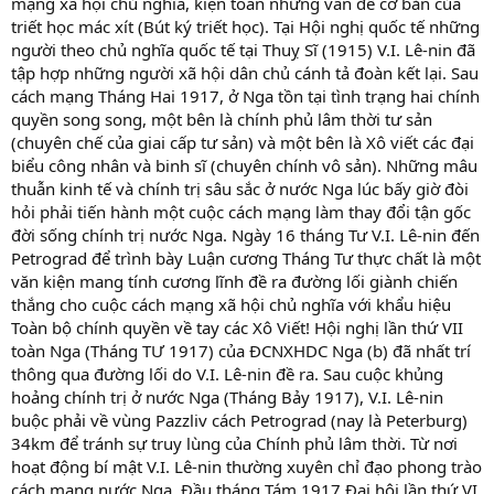
mạng xã hội chủ nghĩa, kiện toàn những vấn đề cơ bản của
triết học mác xít (Bút ký triết học). Tại Hội nghị quốc tế những
người theo chủ nghĩa quốc tế tại Thuỵ Sĩ (1915) V.I. Lê-nin đã
tập hợp những người xã hội dân chủ cánh tả đoàn kết lại. Sau
cách mạng Tháng Hai 1917, ở Nga tồn tại tình trạng hai chính
quyền song song, một bên là chính phủ lâm thời tư sản
(chuyên chế của giai cấp tư sản) và một bên là Xô viết các đại
biểu công nhân và binh sĩ (chuyên chính vô sản). Những mâu
thuẫn kinh tế và chính trị sâu sắc ở nước Nga lúc bấy giờ đòi
hỏi phải tiến hành một cuộc cách mạng làm thay đổi tận gốc
đời sống chính trị nước Nga. Ngày 16 tháng Tư V.I. Lê-nin đến
Petrograd để trình bày Luận cương Tháng Tư thực chất là một
văn kiện mang tính cương lĩnh đề ra đường lối giành chiến
thắng cho cuộc cách mạng xã hội chủ nghĩa với khẩu hiệu
Toàn bộ chính quyền về tay các Xô Viết! Hội nghị lần thứ VII
toàn Nga (Tháng TƯ 1917) của ĐCNXHDC Nga (b) đã nhất trí
thông qua đường lối do V.I. Lê-nin đề ra. Sau cuộc khủng
hoảng chính trị ở nước Nga (Tháng Bảy 1917), V.I. Lê-nin
buộc phải về vùng Pazzliv cách Petrograd (nay là Peterburg)
34km để tránh sự truy lùng của Chính phủ lâm thời. Từ nơi
hoạt động bí mật V.I. Lê-nin thường xuyên chỉ đạo phong trào
cách mạng nước Nga. Đầu tháng Tám 1917 Đại hội lần thứ VI