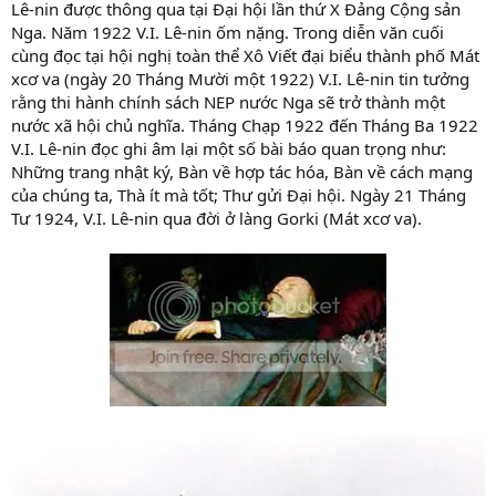
Lê-nin được thông qua tại Đại hội lần thứ X Đảng Cộng sản
Nga. Năm 1922 V.I. Lê-nin ốm nặng. Trong diễn văn cuối
cùng đọc tại hội nghị toàn thể Xô Viết đại biểu thành phố Mát
xcơ va (ngày 20 Tháng Mười một 1922) V.I. Lê-nin tin tưởng
rằng thi hành chính sách NEP nước Nga sẽ trở thành một
nước xã hội chủ nghĩa. Tháng Chạp 1922 đến Tháng Ba 1922
V.I. Lê-nin đọc ghi âm lại một số bài báo quan trọng như:
Những trang nhật ký, Bàn về hợp tác hóa, Bàn về cách mạng
của chúng ta, Thà ít mà tốt; Thư gửi Đại hội. Ngày 21 Tháng
Tư 1924, V.I. Lê-nin qua đời ở làng Gorki (Mát xcơ va).