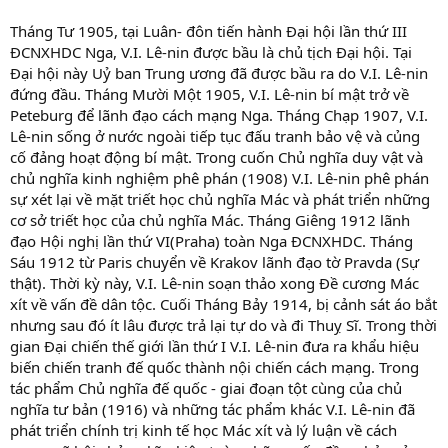
Tháng Tư 1905, tại Luân- đôn tiến hành Đại hội lần thứ III
ĐCNXHDC Nga, V.I. Lê-nin được bầu là chủ tịch Đại hội. Tại
Đại hội này Uỷ ban Trung ương đã được bầu ra do V.I. Lê-nin
đứng đầu. Tháng Mười Một 1905, V.I. Lê-nin bí mật trở về
Peteburg để lãnh đạo cách mạng Nga. Tháng Chạp 1907, V.I.
Lê-nin sống ở nước ngoài tiếp tục đấu tranh bảo vệ và củng
cố đảng hoạt động bí mật. Trong cuốn Chủ nghĩa duy vật và
chủ nghĩa kinh nghiệm phê phán (1908) V.I. Lê-nin phê phán
sự xét lại về mặt triết học chủ nghĩa Mác và phát triển những
cơ sở triết học của chủ nghĩa Mác. Tháng Giêng 1912 lãnh
đạo Hội nghị lần thứ VI(Praha) toàn Nga ĐCNXHDC. Tháng
Sáu 1912 từ Paris chuyển về Krakov lãnh đạo tờ Pravda (Sự
thật). Thời kỳ này, V.I. Lê-nin soạn thảo xong Đề cương Mác
xít về vấn đề dân tộc. Cuối Tháng Bảy 1914, bị cảnh sát áo bắt
nhưng sau đó ít lâu được trả lại tự do và đi Thuỵ Sĩ. Trong thời
gian Đại chiến thế giới lần thứ I V.I. Lê-nin đưa ra khẩu hiệu
biến chiến tranh đế quốc thành nội chiến cách mạng. Trong
tác phẩm Chủ nghĩa đế quốc - giai đoạn tột cùng của chủ
nghĩa tư bản (1916) và những tác phẩm khác V.I. Lê-nin đã
phát triển chính trị kinh tế học Mác xít và lý luận về cách