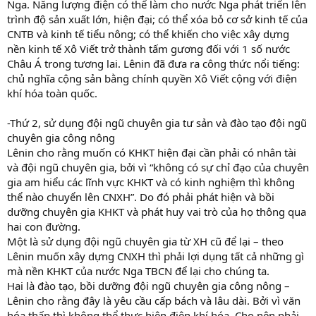
Nga. Năng lượng điện có thể làm cho nước Nga phát triển lên
trình độ sản xuất lớn, hiện đại; có thể xóa bỏ cơ sở kinh tế của
CNTB và kinh tế tiểu nông; có thể khiến cho việc xây dựng
nền kinh tế Xô Viết trở thành tấm gương đối với 1 số nước
Châu Á trong tương lai. Lênin đã đưa ra công thức nổi tiếng:
chủ nghĩa cộng sản bằng chính quyền Xô Viết cộng với điện
khí hóa toàn quốc.
-Thứ 2, sử dụng đội ngũ chuyên gia tư sản và đào tạo đội ngũ
chuyên gia công nông
Lênin cho rằng muốn có KHKT hiện đại cần phải có nhân tài
và đội ngũ chuyên gia, bởi vì “không có sự chỉ đạo của chuyên
gia am hiểu các lĩnh vực KHKT và có kinh nghiệm thì không
thể nào chuyển lên CNXH”. Do đó phải phát hiện và bồi
dưỡng chuyên gia KHKT và phát huy vai trò của họ thông qua
hai con đường.
Một là sử dụng đội ngũ chuyên gia từ XH cũ để lại – theo
Lênin muốn xây dựng CNXH thì phải lợi dụng tất cả những gì
mà nền KHKT của nước Nga TBCN để lại cho chúng ta.
Hai là đào tạo, bồi dưỡng đội ngũ chuyên gia công nông –
Lênin cho rằng đây là yêu cầu cấp bách và lâu dài. Bởi vì văn
hóa thấp thì không thể thực hiện điện khí hóa. Cho nên phải