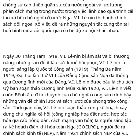
chống sự can thiệp quân sự của nước ngoài và lực lượng
phản cách mạng trong nước; trong việc lãnh đạo quá trình cải
tạo xã hội chủ nghĩa ở nước Nga. V.I. Lê-nin thi hành chính
sách đối ngoại Xô Viết, đề ra những nguyên tắc cùng tồn tại
hoà bình giữa các quốc gia có chế độ xã hội khác nhau.
Ngày 30 Tháng Tám 1918, V.I. Lê-nin bị ám sát và bị thương
nặng, nhưng sau đó ít lâu sức khoẻ hồi phục, V.I. Lê-nin là
người sáng lập Quốc tế Cộng sản (1919). Tháng Ba năm
1919, Đại hội lần thứ VIII của Đảng Cộng sản Nga đã thông
qua Cương lĩnh mới của Đảng, V.I. Lê-nin được bầu là chủ tịch
Uỷ ban soạn thảo Cương lĩnh Mùa xuân 1920, V.I. Lê-nin viết
cuốn Bệnh ấu trĩ tả khuynh của chủ nghĩa cộng sản trình bày
những vấn đề chiến lược và sách lược của phong trào cộng
sản. Thời gian này, V.I. Lê-nin soạn thảo xong kế hoạch xây
dựng chủ nghĩa xã hội (công nghiệp hóa đất nước, hợp tác
hóa gia cấp nông dân, cách mạng văn hóa) là người sáng lập
ra Kế hoạch điện khí hóa toàn Nga (GOELRO), người đề ra
chính sách kinh tế (NEP). Năm 1921 chính sách NEP của V.I.