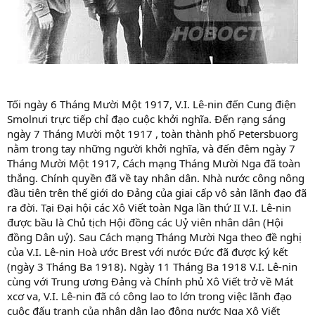
Tối ngày 6 Tháng Mười Một 1917, V.I. Lê-nin đến Cung điện
Smolnưi trực tiếp chỉ đạo cuộc khởi nghĩa. Đến rạng sáng
ngày 7 Tháng Mười một 1917 , toàn thành phố Petersbuorg
nằm trong tay những người khởi nghĩa, và đến đêm ngày 7
Tháng Mười Một 1917, Cách mạng Tháng Mười Nga đã toàn
thắng. Chính quyền đã về tay nhân dân. Nhà nước công nông
đầu tiên trên thế giới do Đảng của giai cấp vô sản lãnh đạo đã
ra đời. Tại Đại hội các Xô Viết toàn Nga lần thứ II V.I. Lê-nin
được bầu là Chủ tịch Hội đồng các Uỷ viên nhân dân (Hội
đồng Dân uỷ). Sau Cách mạng Tháng Mười Nga theo đề nghị
của V.I. Lê-nin Hoà ước Brest với nước Đức đã được ký kết
(ngày 3 Tháng Ba 1918). Ngày 11 Tháng Ba 1918 V.I. Lê-nin
cùng với Trung ương Đảng và Chính phủ Xô Viết trở về Mát
xcơ va, V.I. Lê-nin đã có công lao to lớn trong việc lãnh đạo
cuộc đấu tranh của nhân dân lao động nước Nga Xô Viết